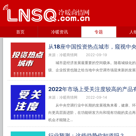
首页
冷暖资讯
专题
人
从18座中国投资热点城市，窥视中
来源：冷暖商情网
2022-09-19
城市是经济发展最重要的空间载体。随着城镇化的
级、企业投资也随之给当地中央空调市场迎来新的发展
2022年市场上受关注度较高的产品
来源：冷暖商情网
2022-09-14
从中央空调行业中长期的发展视角来看，健康、环
向更高层面进阶，在功能研发方向和现有功能的卖点再
机会才能随之...
行业预测：这些趋势你知道吗？