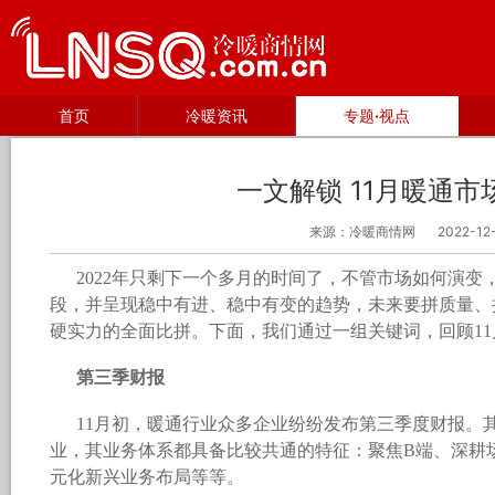
首页
冷暖资讯
专题·视点
一文解锁 11月暖通市
来源：冷暖商情网
2022-12
2022年只剩下一个多月的时间了，不管市场如何演
段，并呈现稳中有进、稳中有变的趋势，未来要拼质量、
硬实力的全面比拼。下面，我们通过一组关键词，回顾1
第三季财报
11月初，暖通行业众多企业纷纷发布第三季度财报。
业，其业务体系都具备比较共通的特征：聚焦B端、深耕
元化新兴业务布局等等。