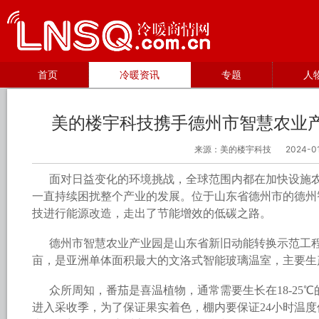
首页
冷暖资讯
专题
人
美的楼宇科技携手德州市智慧农业
来源：美的楼宇科技
2024-0
面对日益变化的环境挑战，全球范围内都在加快设施
一直持续困扰整个产业的发展。位于山东省德州市的德州
技进行能源改造，走出了节能增效的低碳之路。
德州市智慧农业产业园是山东省新旧动能转换示范工程
亩，是亚洲单体面积最大的文洛式智能玻璃温室，主要生
众所周知，番茄是喜温植物，通常需要生长在18-25
进入采收季，为了保证果实着色，棚内要保证24小时温度保