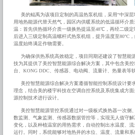
美的鲲禹为该项目定制的高温热泵机组，采用“中深层
用地热能源代替天然气，园区内供暖系统的低温循环介质
温：首先供热循环介质一级换热提温至48℃，再经二级定
后进入三级定制高温螺杆式热泵机组，提升温度至80°C
温度始终满足作物需要。
为确保供热系统高效稳定，项目同期还建设了智慧能
技为其提供了美控智慧能源综合解决方案，其中包含美控
台、KONG DDC、传感器、电动阀、流量计、热量表等
美控智慧能源综合解决方案遵循智能控制系统设计要
理念，结合美的楼宇科技在空调自控系统及系统集成方面
源控制技术进行设计。
美控智慧能源管控系统通过对一级板式换热器一次侧、
数监测、气象监测、传感器数据管控等，实现无人值守解
变化，以及种植温室的用热需求，自动控制出水温度、流
运行。同时，系统能够对地热井的水位、温度、流量和系