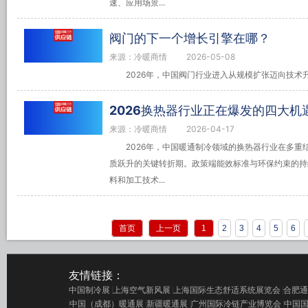
速、应用场景...
阀门的下一个增长引擎在哪？
来源：冷暖商情
2026-05-08
2026年，中国阀门行业进入从规模扩张迈向技术
2026换热器行业正在爆发的四大机
来源：冷暖商情
2026-04-17
2026年，中国暖通制冷领域的换热器行业在多
质跃升的关键转折期。政策端能效标准与环保约束的持
料和加工技术...
首页
上一页
1
2
3
4
5
6
友情链接：
中国制冷展
上海空气新风展
上海国际生态舒适系统展览会
合肥通
中国（成都）暖通展
新疆暖通展
广州国际冷链产业博览会
中国