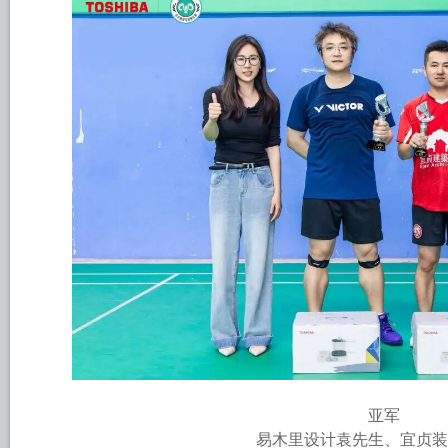
亚军
易木里设计袁先生、宜贞装