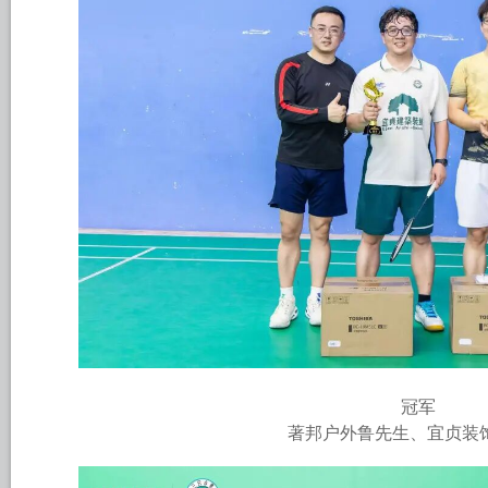
冠军
著邦户外鲁先生、宜贞装