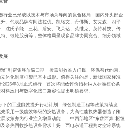
竞合
器行业已形成以技术与市场为导向的竞合格局，国内外头部企
提升。代表品牌有阿法拉伐、凯络文、丹佛斯、艾克森、四平
普、沈氏节能、三花、盾安、飞荣达、英维克、英特科技、传
贝特、银轮股份等，整体格局呈现多品牌协同竞合、细分领域
发展
策红利密集释放窗口期，覆盖能效准入门槛、环保替代约束、
的立体化制度框架已基本成形。值得关注的是，新版国家标准
换器》将于2026年8月正式施行，首次将能效评价指标纳入标准核心条
碳材料应用与数字化接口兼容性提出明确要求。
目标下的工业能效提升行动计划、绿色制造工程等政策持续发
优先采用一级能效等级的换热设备，为高性能换热器创造了刚
展政策亦为行业注入增量动能——中西部地区“东数西算”枢纽
却及余热回收换热设备需求上扬，西电东送工程则对空冷系统