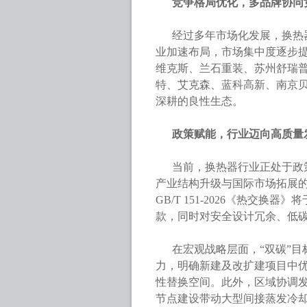
竞争格局优化，多品牌协同
经过多年市场化发展，换热
业加速布局，市场集中度逐步
维克斯、兰石重装、苏州舒瑞
特、艾克森、蓝科高新、南京
深耕的良性生态。
政策赋能，行业迈向高质量
当前，换热器行业正处于政
产业结构升级与国际市场拓展
GB/T 151-2026《热交
款，同时对安全设计冗余、低
在宏观战略层面，“双碳”
力，明确新建及改扩建项目中
性替换空间。此外，区域协调发
节点建设带动大型间接蒸发冷