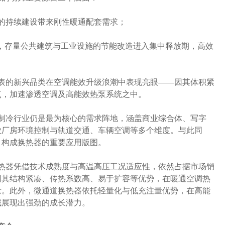
的持续建设带来刚性暖通配套需求；
下，存量公共建筑与工业设施的节能改造进入集中释放期，高效
表的新兴品类在空调能效升级浪潮中表现亮眼——因其体积紧
点，加速渗透空调及高能效热泵系统之中。
制冷行业仍是最为核心的需求阵地，涵盖商业综合体、写字
业厂房环境控制与轨道交通、车辆空调等多个维度。与此同
，构成换热器的重要应用版图。
热器凭借技术成熟度与高温高压工况适应性，依然占据市场销
因其结构紧凑、传热系数高、易于扩容等优势，在暖通空调热
量。此外，微通道换热器依托轻量化与低充注量优势，在高能
域展现出强劲的成长潜力。