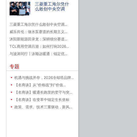
三菱重工海尔凭什
么敢创中央空调
三菱重工海尔凭什么敢创中央空调...
威乐肖伦：做水泵赛道的长期主义...
沐阳新能源田录龙：深耕细分赛道...
TCL商用空调吕游：如何打响2026...
与波涛同行┃泳顺达暖通：锚定优...
专题
机遇与挑战并存，2026冷却塔品牌...
【名商谈】从“价格战”到“价值...
【名商谈】暖通长跑里的坚守与突...
【名商谈】在变革中锚定生长坐标
政策、需求、技术三重驱动，新风...