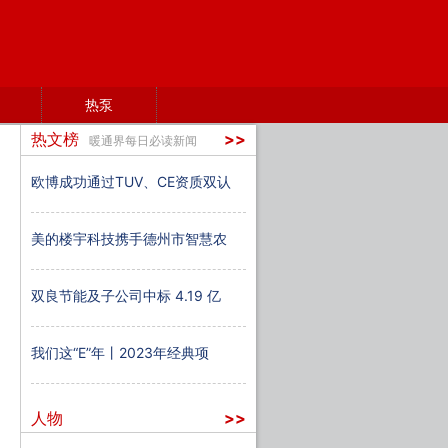
热泵
热文榜
>>
暖通界每日必读新闻
欧博成功通过TUV、CE资质双认
美的楼宇科技携手德州市智慧农
双良节能及子公司中标 4.19 亿
我们这“E”年丨2023年经典项
人物
>>