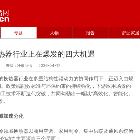
专题
人物
报告
舒适家居
换热器行业正在爆发的四大机遇
来源：冷暖商情
2026-04-17
领域的换热器行业在多重结构性驱动力的协同作用下，正迈入由规
期。政策端能效标准与环保约束的持续强化，下游应用场景的
工技术不断迭代突破，共同勾勒出一幅以“高效化、智能化、
景。
域加速分化
通制冷领域换热器以商用空调、家用制冷、集中供暖及通风系统所
张的动力主要源自三个层面：