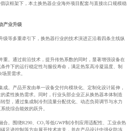
”倡议框架下，本土换热器企业海外项目配套与直接出口规模稳
。
动产业升级
升级等多重牵引下，换热器行业的技术演进正沿着四条主线纵
并重。通过前沿技术，提升传热系数的同时，显著增强设备在
况条件下的运行稳定性与服役寿命，满足热泵高冷凝温度、制
杂场景需求。
集成。产品开发由单一设备交付向模块化、定制化设计延伸，
质的柔性换热需求。同时，行业头部企业正从换热器本体制造
商转型，通过集成制冷剂流量分配优化、动态负荷调节与水力
泵系统综合能效的跃升。
合。围绕R290、CO₂等低GWP制冷剂应用适配性、工业余热
期碳足迹控制等方向展开技术攻关，并在产品设计中强化防冻