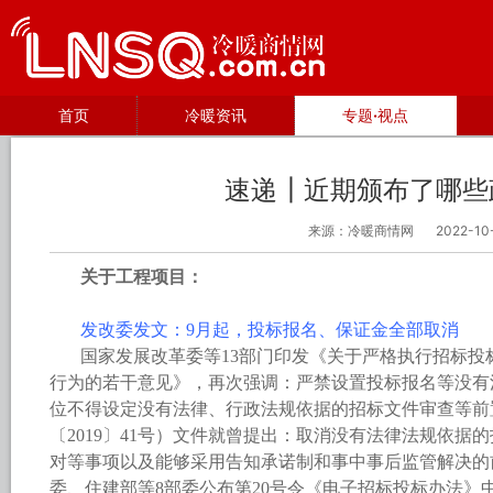
首页
冷暖资讯
专题·视点
速递┃近期颁布了哪些
来源：冷暖商情网
2022-10
关于工程项目：
发改委发文：9月起，投标报名、保证金全部取消
国家发展改革委等13部门印发《关于严格执行招标投
行为的若干意见》，再次强调：严禁设置投标报名等没有
位不得设定没有法律、行政法规依据的招标文件审查等前
〔2019〕41号）文件就曾提出：取消没有法律法规依据
对等事项以及能够采用告知承诺制和事中事后监管解决的
委、住建部等8部委公布第20号令《电子招标投标办法》