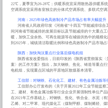
22℃，夏季宜为26-28℃；供暖系统宜采用散热器供暖
空调系统宜采用各室独立的分体式空调系统、多联式空调
河南：2025年绿色高效制冷产品市场占有率大幅提升
河南省人民政府印发《河南省“十四五”节能减排综合
间河南省节能减排的发展目标以及节能减排的十大重点工
暖，加快工业余热、可再生能源等在城镇供热中的规模化
到2025年，城镇清洁取暖比例和绿色高效制冷产品市场
陕西：加快淘汰重点行业落后煤电机组
陕西省发改委指出，日前印发的《陕西省贯彻落实〈关
案〉的工作方案》指出，加大钢铁、焦化、铸造等重点行
电机组，实现重点区域的平原地区散煤基本清零。
工信部：对钢铁、石化化工、建材、有色金属冶炼等
工信部办公厅发布的《关于开展2022年工业节能监
工、建材、有色金属冶炼等行业企业开展强制性单位产品
在2021年工作基础上，对钢铁、焦化、铁合金、水泥（
乙烯、对二甲苯、现代煤化工（煤制甲醇、煤制烯烃、煤