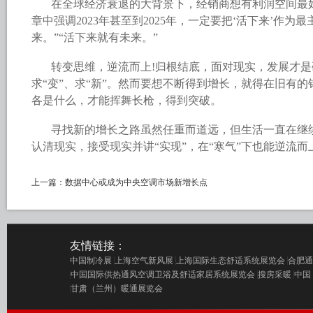
在全球经济衰退的大背景下，经销商想有利润空间最
章中强调2023年甚至到2025年，一定要把‘活下来’作
来。”“活下来就有未来。”
转变思维，逆流而上!归根结底，面对现实，发展才
求“变”、求“新”。然而要想不断得到增长，就得在旧有
各是什么，才能挥舞长枪，得到突破。
寻找新的增长之路虽然任重而道远，但生活一直在继
认清现实，接受现实并讲“实现”，在“寒气”下也能逆流
上一篇：
数据中心或成为中央空调市场新增长点
友情链接：
中国制冷展
上海空气新风展
上海国际生态舒适系统展览会
合肥通
中国国际供热通风空调卫浴及舒适家居系统展览会
搜房采暖
中国
甘肃（兰州）暖通展览会